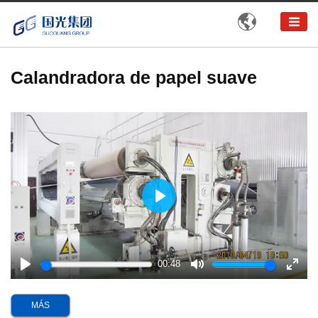

Calandradora de papel suave
Play
00:48
Play
Mute
Enter
fullsc
MÁS