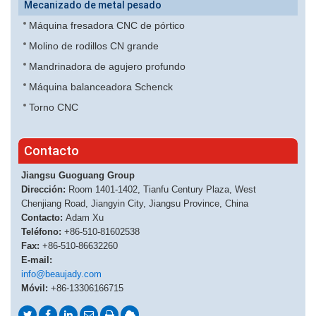
Mecanizado de metal pesado
Máquina fresadora CNC de pórtico
Molino de rodillos CN grande
Mandrinadora de agujero profundo
Máquina balanceadora Schenck
Torno CNC
Contacto
Jiangsu Guoguang Group
Dirección:
Room 1401-1402, Tianfu Century Plaza, West
Chenjiang Road, Jiangyin City, Jiangsu Province, China
Contacto:
Adam Xu
Teléfono:
+86-510-81602538
Fax:
+86-510-86632260
E-mail:
info@beaujady.com
Móvil:
+86-13306166715